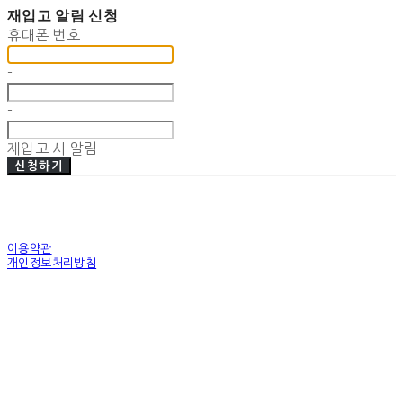
재입고 알림 신청
휴대폰 번호
-
-
재입고 시 알림
신청하기
이용약관
개인정보처리방침
사업자정보확인
상호: (주)엠픽 | 대표: 정진용 | 개인정보관리책임자: 정진용 | 전화: 1644-6065 | 이메일:
mpic@mpic.co.kr
주소: 인천광역시 서구 건지로97번길61, 2층 | 사업자등록번호:
131-86-62264
| 통신판
매:
제 2022-인천서구-3212 호
| 호스팅제공자: (주)식스샵